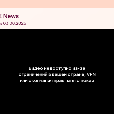
! News
s 03.06.2025