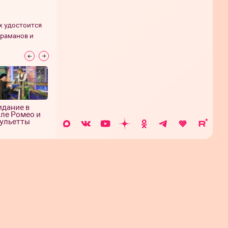
х удостоится
граманов и
идание в
Свидание в
Свидание в
Свидание 
ле Ромео и
тире
секонд-хенде
катке
ульетты