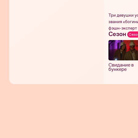
Три девушки у
звания «богин
фэшн-эксперт 
Сезон
Сезо
Свидание в
бункере