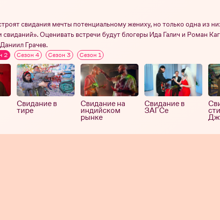
строят свидания мечты потенциальному жениху, но только одна из ни
и свиданий». Оценивать встречи будут блогеры Ида Галич и Роман Ка
Даниил Грачев.
н 2
Сезон 4
Сезон 3
Сезон 1
Свидание в
Свидание на
Свидание в
Св
тире
индийском
ЗАГСе
сти
рынке
Дж