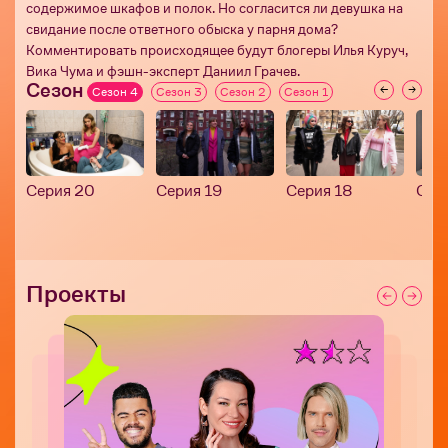
содержимое шкафов и полок. Но согласится ли девушка на
свидание после ответного обыска у парня дома?
Комментировать происходящее будут блогеры Илья Куруч,
Вика Чума и фэшн-эксперт Даниил Грачев.
Сезон
Сезон 4
Сезон 3
Сезон 2
Сезон 1
Серия 20
Серия 19
Серия 18
Сер
Проекты