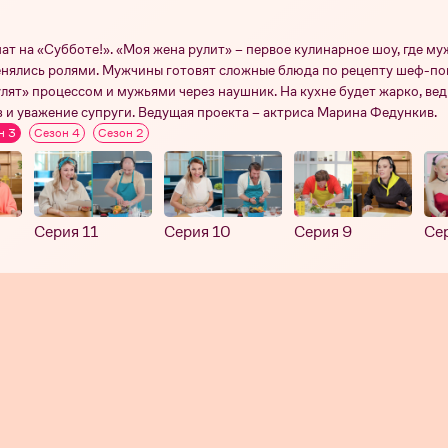
т на «Субботе!». «Моя жена рулит» – первое кулинарное шоу, где му
ялись ролями. Мужчины готовят сложные блюда по рецепту шеф-пов
лят» процессом и мужьями через наушник. На кухне будет жарко, ведь
 и уважение супруги. Ведущая проекта – актриса Марина Федункив.
н 3
Сезон 4
Сезон 2
Серия 11
Серия 10
Серия 9
Се