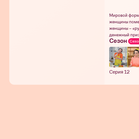
Мировой форма
женщины помен
женщины – «ру
денежный приз
Сезон
Сезо
Серия 12