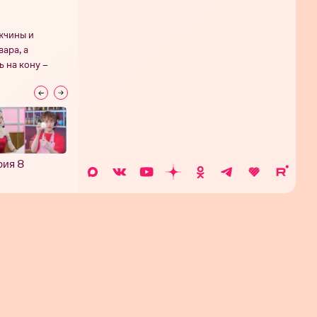
жчины и
ара, а
 на кону –
рия 8
Серия 7
Серия 6
Серия 5