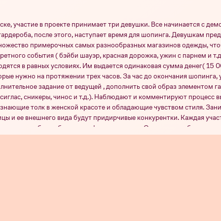
ске, участие в проекте принимает три девушки. Все начинается с де
гардероба, после этого, наступает время для шопинга. Девушкам пре
ожество примерочных самых разнообразных магазинов одежды, что
ретного события ( бэйби шауэр, красная дорожка, ужин с парнем и т.д
дятся в равных условиях. Им выдается одинаковая сумма денег( 15 0
орые нужно на протяжении трех часов. За час до окончания шопинга,
лнительное задание от ведущей , дополнить свой образ элементом г
сиглас, сникеры, чинос и т.д.). Наблюдают и комментируют процесс в
знающие толк в женской красоте и обладающие чувством стиля. Зан
цы и ее внешнего вида будут придирчивые конкурентки. Каждая уча
лнительные баллы благодаря фэшн-эксперту. Они же способны полн
бщему количеству баллов определяется победительница выпуска.
н 2
Сезон 6
Сезон 5
Сезон 3
Серия 23
Серия 22
Серия 21
Се