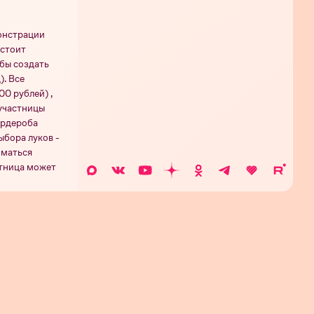
монстрации
дстоит
бы создать
). Все
00 рублей) ,
 участницы
ардероба
ыбора луков -
иматься
стница может
остью изменить
рия 20
Серия 19
Серия 18
Серия 17