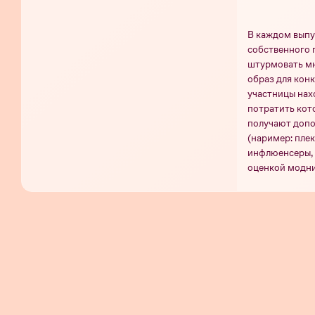
В каждом выпу
собственного 
штурмовать мн
образ для конк
участницы нахо
потратить кот
получают допо
(наример: плек
инфлюенсеры, 
оценкой модни
получить допо
вердикт. По о
Сезон
Сезо
Серия 24