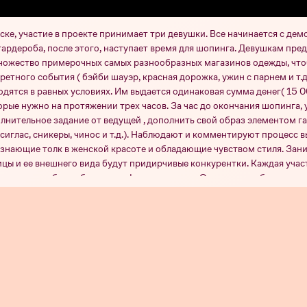
ске, участие в проекте принимает три девушки. Все начинается с де
гардероба, после этого, наступает время для шопинга. Девушкам пре
ожество примерочных самых разнообразных магазинов одежды, что
ретного события ( бэйби шауэр, красная дорожка, ужин с парнем и т.д
дятся в равных условиях. Им выдается одинаковая сумма денег( 15 0
орые нужно на протяжении трех часов. За час до окончания шопинга,
лнительное задание от ведущей , дополнить свой образ элементом г
сиглас, сникеры, чинос и т.д.). Наблюдают и комментируют процесс в
знающие толк в женской красоте и обладающие чувством стиля. Зан
цы и ее внешнего вида будут придирчивые конкурентки. Каждая уча
лнительные баллы благодаря фэшн-эксперту. Они же способны полн
бщему количеству баллов определяется победительница выпуска.
н 3
Сезон 6
Сезон 5
Сезон 2
Серия 29
Серия 28
Серия 27
Се