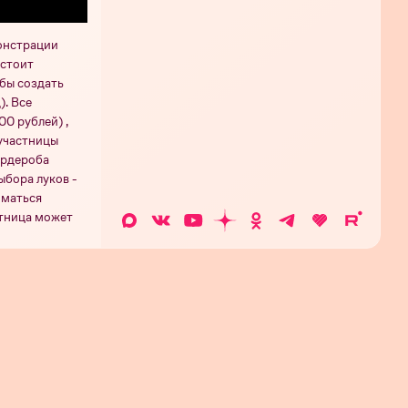
монстрации
дстоит
бы создать
). Все
00 рублей) ,
 участницы
ардероба
ыбора луков -
иматься
стница может
остью изменить
рия 26
Серия 25
Серия 24
Серия 23