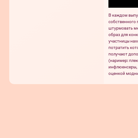
В каждом выпу
собственного 
штурмовать мн
образ для конк
участницы нахо
потратить кот
получают допо
(наример: плек
инфлюенсеры, 
оценкой модни
получить допо
вердикт. По о
Сезон
Сезо
Дайджест