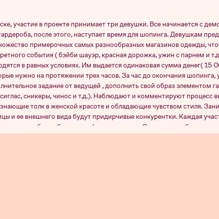
ске, участие в проекте принимает три девушки. Все начинается с де
гардероба, после этого, наступает время для шопинга. Девушкам пре
ожество примерочных самых разнообразных магазинов одежды, что
ретного события ( бэйби шауэр, красная дорожка, ужин с парнем и т.д
дятся в равных условиях. Им выдается одинаковая сумма денег( 15 0
орые нужно на протяжении трех часов. За час до окончания шопинга,
лнительное задание от ведущей , дополнить свой образ элементом г
сиглас, сникеры, чинос и т.д.). Наблюдают и комментируют процесс в
знающие толк в женской красоте и обладающие чувством стиля. Зан
цы и ее внешнего вида будут придирчивые конкурентки. Каждая уча
лнительные баллы благодаря фэшн-эксперту. Они же способны полн
бщему количеству баллов определяется победительница выпуска.
н 6
Сезон 5
Сезон 3
Сезон 2
Серия 14
Серия 13
Серия 12
Сер