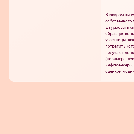
В каждом выпу
собственного 
штурмовать мн
образ для конк
участницы нахо
потратить кот
получают допо
(наример: плек
инфлюенсеры, 
оценкой модни
получить допо
вердикт. По о
Сезон
Сезо
Серия 15