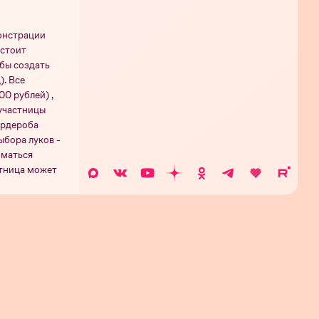
монстрации
дстоит
бы создать
). Все
00 рублей) ,
 участницы
ардероба
ыбора луков -
иматься
стница может
остью изменить
ия 11
Серия 10
Серия 9
Серия 8